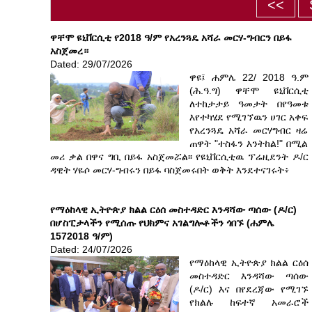
ዋቸሞ ዩኒቨርሲቲ የ2018 ዓ/ም የአረንጓዴ አሻራ መርሃ-ግብርን በይፋ
አስጀመረ።
Dated: 29/07/2026
ዋዩ፤ ሐምሌ 22/ 2018 ዓ.ም
(ሕ.ዓ.ግ) ዋቸሞ ዩኒቨርሲቲ
ለተከታታይ ዓመታት በየዓመቱ
እየተካሄደ የሚገኘዉን ሀገር አቀፍ
የአረንጓዴ አሻራ መርሃግብር ዛሬ
ጠዋት "ተስፋን እንትከል!" በሚል
መሪ ቃል በዋና ግቢ በይፋ አስጀመሯል፡፡ የዩኒቨርሲቲዉ ፕሬዚደንት ዶ/ር
ዳዊት ሃዬሶ መርሃ-ግብሩን በይፋ ባስጀመሩበት ወቅት እንደተናገሩት፥
የማዕከላዊ ኢትዮጵያ ክልል ርዕሰ መስተዳድር እንዳሻው ጣሰው (ዶ/ር)
በሆስፒታላችን የሚሰጡ የህክምና አገልግሎቶችን ጎበኙ (ሐምሌ
1572018 ዓ/ም)
Dated: 24/07/2026
የማዕከላዊ ኢትዮጵያ ክልል ርዕሰ
መስተዳድር እንዳሻው ጣሰው
(ዶ/ር) እና በየደረጃው የሚገኙ
የክልሉ ከፍተኛ አመራሮች