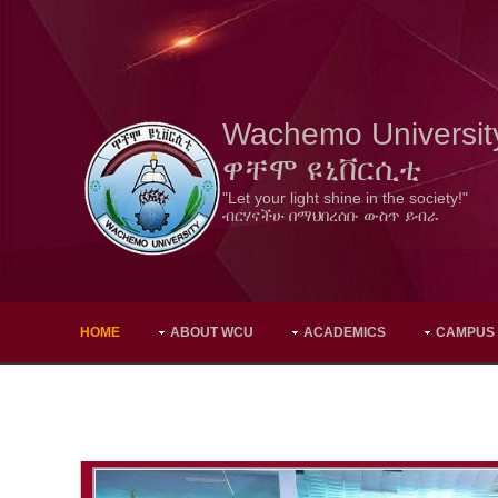
Wachemo Universit
ዋቸሞ ዩኒቨርሲቲ
"Let your light shine in the society!"
ብርሃናችሁ በማህበረሰቡ ውስጥ ይብራ
HOME
ABOUT WCU
ACADEMICS
CAMPUS