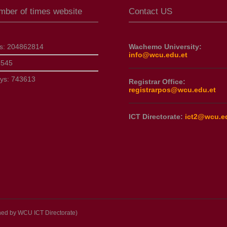
umber of times website
Contact US
ts:
204862814
Wachemo University:
info@wcu.edu.et
8545
ays:
743613
Registrar Office:
registrarpos@wcu.edu.et
ICT Directorate:
ict2@wcu.e
d by WCU ICT Directorate)