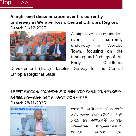
A high-level dissemination event is currently
underway in Werabe Town, Central Ethiopia Region.
Dated: 31/12/2025
A high-level dissemination
event is currently
underway in Werabe
Town, focusing on the
funding and findings of the
Early Childhood
Development (ECD) Baseline Survey for the Central
Ethiopia Regional State.
የዋቸሞ ዩኒቨርሲቲ ፕሬዝዳንት ዶ/ር ዳዊት ሃዬሶ የአዲስ ገቢ ተማሪዎች
አቀባበል አስመልክቶ ከፀጥታ አካላት ጋር ተወያዩ።
Dated: 28/11/2025
የዋቸሞ ዩኒቨርሲቲ ፕሬዝዳንት
ዶ/ር ዳዊት ሃዬሶ የ2018 ዓ.ም
አዲስ ገቢ ተማሪዎች አቀባበል
አስመልክቶ ከሚመለከታቸው
የፀጥታ አካላት ጋር