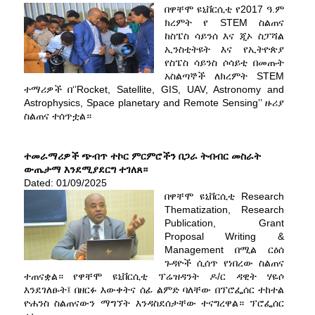
በዋቸሞ ዩኒቨርሲቲ የ2017 ዓ.ም
ክረምት የ STEM ስልጠና
ከስፔስ ሳይንሰ እና ጂኦ ስፓሻል
ኢንስቲትዩት እና የኢትዮጵያ
የስፔስ ሳይንስ ሶሳይቲ በመጡት
አስልጣኞች ለክረምት STEM
ተማሪዎች በ‘’Rocket, Satellite, GIS, UAV, Astronomy and
Astrophysics, Space planetary and Remote Sensing’’ ዙሪያ
ስልጠና ተሰጥቷል።
ተመራማሪዎች ጭብጥ ተኮር ምርምሮችን በጋራ ትብብር መስራት
ውጤታማ እንደሚያደርግ ተገለጸ።
Dated: 01/09/2025
በዋቸሞ ዩኒቨርሲቲ Research
Thematization, Research
Publication, Grant
Proposal Writing &
Management በሚል ርዕሰ
ጉዳዮች ሲሰጥ የነበረው ስልጠና
ተጠናቋል። የዋቸሞ ዩኒቨርሲቲ ፕሬዝዳንት ዶ/ር ዳዊት ሃዬሶ
እንደገለፁት፤ በዘርፉ እውቀትና ሰፊ ልምድ ባለቸው በፕሮፌሰር ተከተል
ዮሐንስ ስልጠናውን ማግኘት እንዳስደሰታቸው ተናግረዋል። ፕሮፌሰር