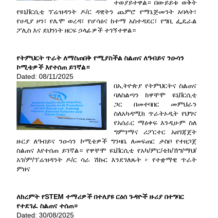
ተወያይተዋል። በውይይቱ ወቅት
የዩኒቨርሲቲ ፕሬዝዳንት ዶ/ር ዳዊትን ጨምሮ የማኔጅመንት አባላት፣
የሀዲያ ዞን፣ የሌሞ ወረዳ፣ የሆሳዕና ከተማ አስተዳደር፣ የግቢ ፌዴራል
ፖሊስ እና ደህንነት ዘርፍ ኃላፊዎች ተገኝተዋል።
የትምህርት ጥራት ለማስጠበቅ የሚያስችል ስልጠና ለዓብይና ንዑሳን
ኮሚቴዎች እየተሰጠ ይገኛል።
Dated: 08/11/2025
በኢትዮጵያ የትምህርትና ስልጠና
ባለስልጣን ከዋቸሞ ዩኒቨርሲቲ
ጋር በመተባበር መምህራን
ስለአካዳሚክ ጥራትኦዲት የህግና
የአሰራር ማዕቀፍ እንዲሁም ስለ
ግምገማና ሪፖርተር አዘገጃጀት
ዙርያ ለዓብይና ንዑሳን ኮሚቴዎች ግንዛቤ ለመፍጠር ታስቦ የተዘጋጀ
ስልጠና እየተሰጠ ይገኛል። የዋቸሞ ዩኒቨርሲቲ የአካ/ምር/ቴክ/ሽግ/ማህ/
አገ/ም/ፕሬዝዳንት ዶ/ር ሳራ ሽኩር እንደገለጹት ፦ የተቋማዊ ጥራት
ምዘና
ለክረምት የSTEM ተማሪዎች በተለያዩ ርዕሰ ጉዳዮች ዙሪያ በተግባር
የተደገፈ ስልጠና ተሰጠ።
Dated: 30/08/2025