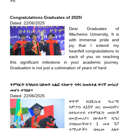
ተከ
Congratulations Graduates of 2025!
Dated: 22/06/2025
Dear Graduates of
Wachemo University, It is
with immense pride and
joy that I extend my
heartfelt congratulations to
each of you on reaching
this significant milestone in your academic journey.
Graduation is not just a culmination of years of hard
ትምህርት ከግለሰብ ህይወት አልፎ የለውጥ ጎዳና ለመከተል ዋናኛ መሳሪያ
መሆኑ ተገለፀ።
Dated: 22/06/2025
ዋቸሞ ዩኒቨርሲቲ ዱራሜ
ካምፓስ ለ10ኛ ዙር በመደበኛና
በተከታታይ የትምህርት መስኮች
በመጀመሪያና በሁለተኛ ዲግሪ
ያሰለጠናቸውን 1 መቶ 57
ተማሪዎችን በዛሬው እለት