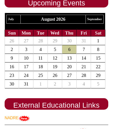
Upcoming Events
August 2026
July
September
Sun
Mon
Tue
Wed
Thu
Fri
Sat
26
27
28
29
30
31
1
2
3
4
5
6
7
8
9
10
11
12
13
14
15
16
17
18
19
20
21
22
23
24
25
26
27
28
29
30
31
1
2
3
4
5
External Educational Links
NADRE