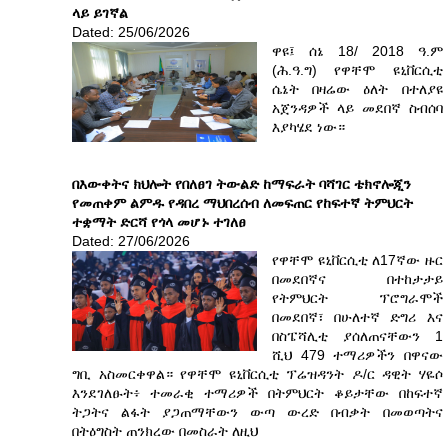
ላይ ይገኛል
Dated: 25/06/2026
ዋዩ፤ ሰኔ 18/ 2018 ዓ.ም
(ሕ.ዓ.ግ) የዋቸሞ ዩኒቨርሲቲ
ሴኔት በዛሬው ዕለት በተለያዩ
አጀንዳዎች ላይ መደበኛ ስብሰባ
እያካሄደ ነው።
በእውቀትና ክህሎት የበለፀገ ትውልድ ከማፍራት ባሻገር ቴክኖሎጂን
የመጠቀም ልምዱ የዳበረ ማህበረሰብ ለመፍጠር የከፍተኛ ትምህርት
ተቋማት ድርሻ የጎላ መሆኑ ተገለፀ
Dated: 27/06/2026
የዋቸሞ ዩኒቨርሲቲ ለ17ኛው ዙር
በመደበኛና በተከታታይ
የትምህርት ፕሮግራሞች
በመደበኛ፣ በሁለተኛ ድግሪ እና
በስፔሻሊቲ ያሰለጠናቸውን 1
ሺህ 479 ተማሪዎችን በዋናው
ግቢ አስመርቀዋል። የዋቸሞ ዩኒቨርሲቲ ፕሬዝዳንት ዶ/ር ዳዊት ሃዬሶ
እንደገለፁት፥ ተመራቂ ተማሪዎች በትምህርት ቆይታቸው በከፍተኛ
ትጋትና ልፋት ያጋጠማቸውን ውጣ ውረድ በብቃት በመወጣትና
በትዕግስት ጠንክረው በመስራት ለዚህ