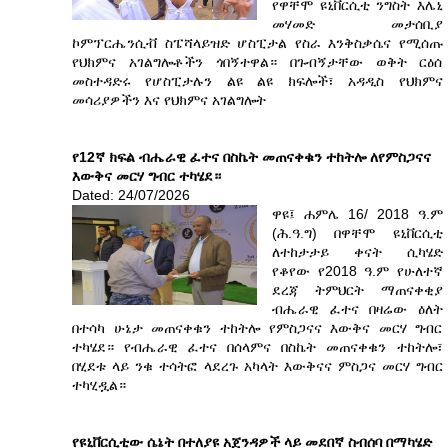
የዋቸሞ ዩኒቨርሲቲ ንግስት እሌኒ
መሃመድ መታሰቢያ
ኮምፕርሔንሲቭ ስፔሻላይዝድ ሆስፒታል የስራ እንቅስቃሴና የሚሰጡ
የህክምና አገልግሎቶችን ጎበኝተዋል። በጉብኝታቸው ወቅት ርዕሰ
መስተዳድሩ የሆስፒታሉን ልዩ ልዩ ክፍሎች፣ አዳዲስ የህክምና
መሳሪያዎችን እና የህክምና አገልግሎት
የ12ኛ ክፍል ብሔራዊ ፈተና በስኬት መጠናቀቁን ተከትሎ ለየምስጋናና
እውቅና መርሃ ግብር ተካሄደ።
Dated: 24/07/2026
ዋዩ፤ ሐምሌ 16/ 2018 ዓ.ም
(ሕ.ዓ.ግ) በዋቸሞ ዩኒቨርሲቲ
ለተከታታይ ቀናት ሲካሄድ
የቆየው የ2018 ዓ.ም የሁለተኛ
ደረጃ ትምህርት ማጠናቀቂያ
ብሔራዊ ፈተና በዛሬው ዕለት
በተሳካ ሁኔታ መጠናቀቁን ተከትሎ የምስጋናና እውቅና መርሃ ግብር
ተካሄደ። የብሔራዊ ፈተና በሰላምና በስኬት መጠናቀቁን ተከትሎ፣
በሂደቱ ላይ ንቁ ተሳትፎ ላደረጉ አካላት እውቅናና ምስጋና መርሃ ግብር
ተካሂዷል።
የዩኒቨርሲቲው ሴኔት በተለያዩ አጀንዳዎች ላይ መደበኛ ስብሰባ በማካሄድ