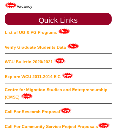
Call for Annual Research Conference 2017 E.C
Quick Links
Community Service Training Proposal
List of UG & PG Programs
Male Dorm Placement
Female Dorm Placement
Verify Graduate Students Data
Guidelines for Writing and Publishing Papers
WCU Bulletin 2020/2021
Some of MoU agreements
Explore WCU 2011-2014 E.C
List of the UG & PG Programs
Centre for Migration Studies and Entrepreneurship
(CMSE)
WCU Bulletin 2020/2021
Explore WCU 2011-2014 E.C
Call For Research Proposal
Call For Community Service Project Proposals