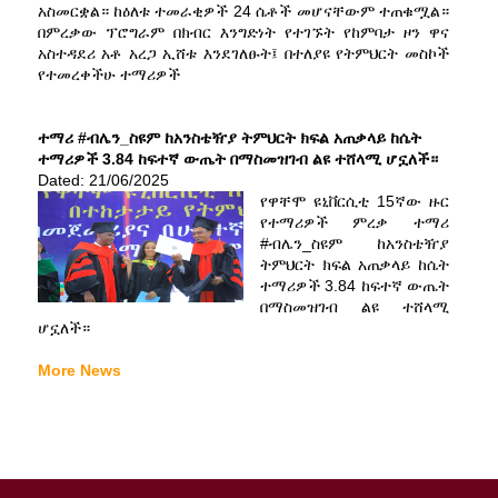
አስመርቋል። ከዕለቱ ተመራቂዎች 24 ሴቶች መሆናቸውም ተጠቁሟል።
በምረቃው ፕሮግራም በክብር እንግድነት የተገኙት የከምባታ ዞን ዋና
አስተዳደሪ አቶ አረጋ ኢሸቱ እንደገለፁት፤ በተለያዩ የትምህርት መስኮች
የተመረቀችሁ ተማሪዎች
ተማሪ #ብሌን_ስዩም ከአንስቴዥያ ትምህርት ክፍል አጠቃላይ ከሴት
ተማሪዎች 3.84 ከፍተኛ ውጤት በማስመዝገብ ልዩ ተሸላሚ ሆኗለች።
Dated: 21/06/2025
የዋቸሞ ዩኒቨርሲቲ 15ኛው ዙር
የተማሪዎች ምረቃ ተማሪ
#ብሌን_ስዩም ከአንስቴዥያ
ትምህርት ክፍል አጠቃላይ ከሴት
ተማሪዎች 3.84 ከፍተኛ ውጤት
በማስመዝገብ ልዩ ተሸላሚ
ሆኗለች።
More News